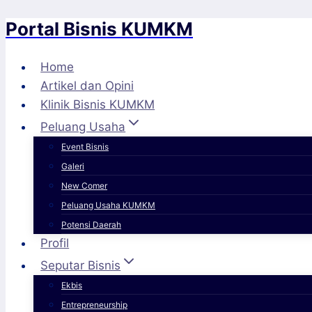
Portal Bisnis KUMKM
Skip
to
content
Home
Artikel dan Opini
Klinik Bisnis KUMKM
Peluang Usaha
Event Bisnis
Galeri
New Comer
Peluang Usaha KUMKM
Potensi Daerah
Profil
Seputar Bisnis
Ekbis
Entrepreneurship