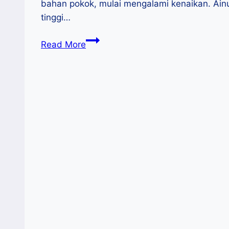
bahan pokok, mulai mengalami kenaikan. Ai
tinggi…
IKAPPI
Read More
:
Antisipasi
Kenaikan
Harga
Pangan
Pasca
Idul
Fitri