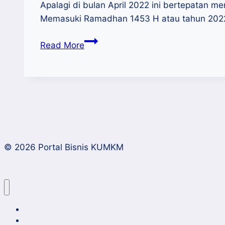
Apalagi di bulan April 2022 ini bertepatan 
Memasuki Ramadhan 1453 H atau tahun 2022 
Ramadhan
Read More
1443
H
Momentum
UMKM
Bangkit
Pasca
Pandemi
© 2026 Portal Bisnis KUMKM
Home
Artikel dan Opini