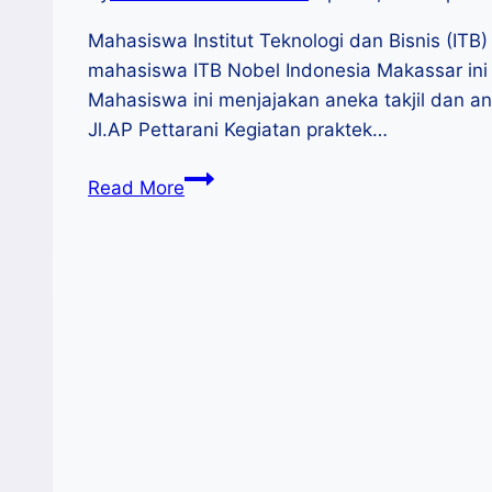
Mahasiswa Institut Teknologi dan Bisnis (IT
mahasiswa ITB Nobel Indonesia Makassar ini
Mahasiswa ini menjajakan aneka takjil dan
Jl.AP Pettarani Kegiatan praktek…
Mahasiswa
Read More
ITB
Nobel
Praktek
Menjual
Di
Area
Ramadhan
Fest
Diskop
2022