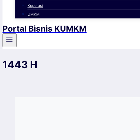
Koperasi
UMKM
Portal Bisnis KUMKM
1443 H