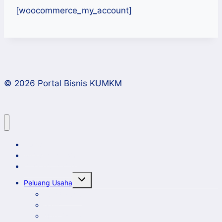
[woocommerce_my_account]
© 2026 Portal Bisnis KUMKM
Home
Artikel dan Opini
Klinik Bisnis KUMKM
Toggle
Peluang Usaha
child
menu
Event Bisnis
Galeri
New Comer