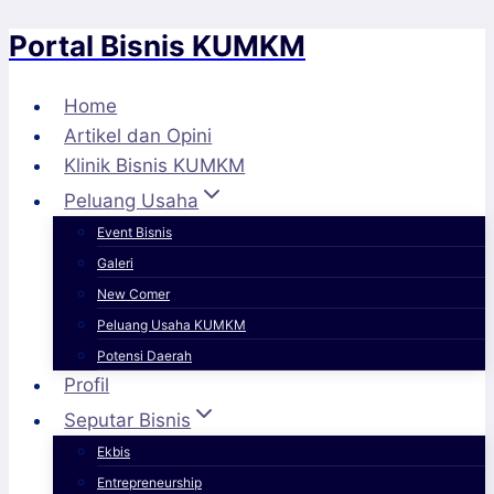
Portal Bisnis KUMKM
Skip
to
content
Home
Artikel dan Opini
Klinik Bisnis KUMKM
Peluang Usaha
Event Bisnis
Galeri
New Comer
Peluang Usaha KUMKM
Potensi Daerah
Profil
Seputar Bisnis
Ekbis
Entrepreneurship