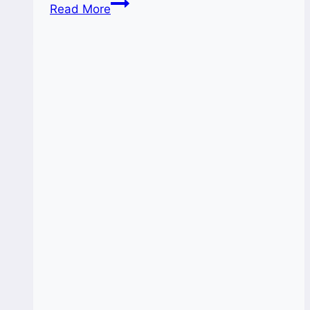
Shopee
Read More
Buka
Kampus
UMKM
Ke-
9
Di
Makassar