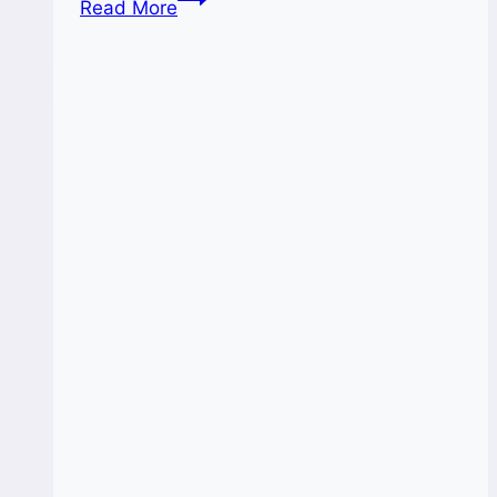
Read More
Soliditas
Tim
Bisnis