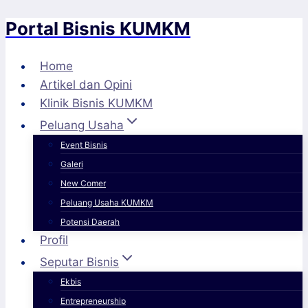
Portal Bisnis KUMKM
Skip
to
content
Home
Artikel dan Opini
Klinik Bisnis KUMKM
Peluang Usaha
Event Bisnis
Galeri
New Comer
Peluang Usaha KUMKM
Potensi Daerah
Profil
Seputar Bisnis
Ekbis
Entrepreneurship