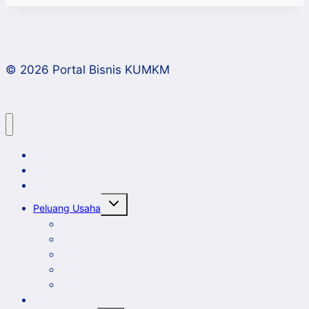
© 2026 Portal Bisnis KUMKM
Home
Artikel dan Opini
Klinik Bisnis KUMKM
Toggle
Peluang Usaha
child
menu
Event Bisnis
Galeri
New Comer
Peluang Usaha KUMKM
Potensi Daerah
Profil