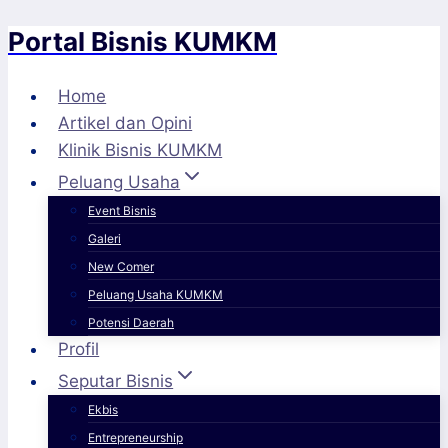
Portal Bisnis KUMKM
Skip
to
content
Home
Artikel dan Opini
Klinik Bisnis KUMKM
Peluang Usaha
Event Bisnis
Galeri
New Comer
Peluang Usaha KUMKM
Potensi Daerah
Profil
Seputar Bisnis
Ekbis
Entrepreneurship