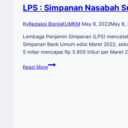
LPS : Simpanan Nasabah Su
By
Redaksi BisnisKUMKM
May 8, 2022
May 8,
Lembaga Penjamin Simpanan (LPS) mencatat k
Simpanan Bank Umum edisi Maret 2022, sebaag
5 miliar mencapai Rp 3.905 triliun per Maret 
LPS
Read More
:
Simpanan
Nasabah
Super
Kaya
Di
Atas
5