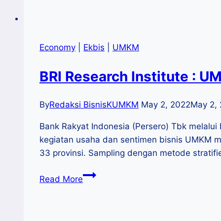
Economy
|
Ekbis
|
UMKM
BRI Research Institute : 
By
Redaksi BisnisKUMKM
May 2, 2022
May 2,
Bank Rakyat Indonesia (Persero) Tbk melalui B
kegiatan usaha dan sentimen bisnis UMKM m
33 provinsi. Sampling dengan metode stratif
BRI
Read More
Research
Institute
: