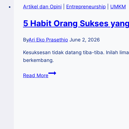
UMKM
Artikel dan Opini
|
Entrepreneurship
|
UMKM
Kian
Optimistis
5 Habit Orang Sukses yang 
Memasuki
Kuartal
By
Ari Eko Prasethio
June 2, 2026
II/2022
Kesuksesan tidak datang tiba-tiba. Inilah lim
berkembang.
5
Read More
Habit
Orang
Sukses
yang
Bisa
Mulai
Dibangun