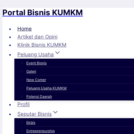
Portal Bisnis KUMKM
Skip
to
content
Home
Artikel dan Opini
Klinik Bisnis KUMKM
Peluang Usaha
Event Bisnis
Galeri
New Comer
Peluang Usaha KUMKM
Potensi Daerah
Profil
Seputar Bisnis
Ekbis
Entrepreneurship